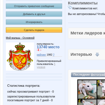
Комплименты
Отправить приватное сообщение
Комплиментов нет.
Вы не авторизованы! Чтоб
Добавить в друзья
Игнорировать
Сделать подарок
Метки лидеров
Мой малыш - Основной
популярность:
13740 место
-1 ↓
Интервью
рейтинг
1982
?
Привилегированный
пользователь
5
уровня
Последние
фотогра
Статистика портрета:
сейчас просматривают портрет - 0
зарегистрированные пользователи
посетившие портрет за 7 дней - 0